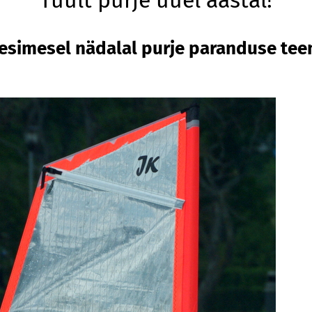
Tuult purje uuel aastal!
esimesel nädalal purje paranduse tee