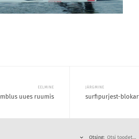
EELMINE
JÄRGMINE
õmblus uues ruumis
surfipurjest-blokar
Otsing: