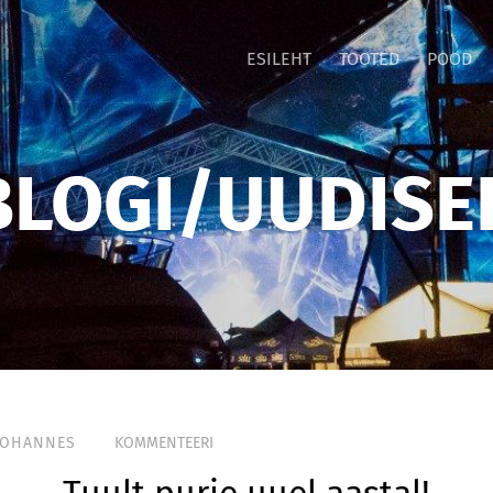
ESILEHT
TOOTED
POOD
BLOGI/UUDISE
JOHANNES
KOMMENTEERI