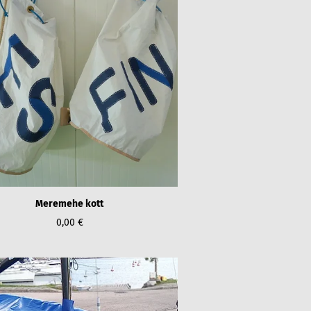
Meremehe kott
0,00 €