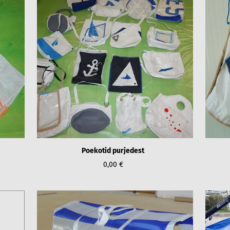
Poekotid purjedest
0,00 €