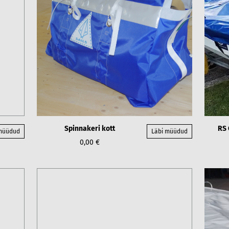
Spinnakeri kott
RS 
 müüdud
Läbi müüdud
0,00 €