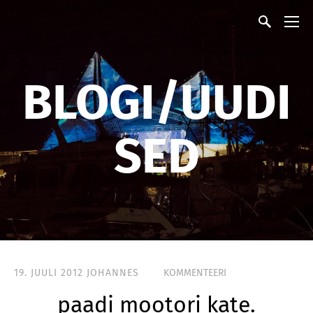
BLOGI/UUDI
SED
19. JUULI 2012
JOHANNES
KOMMENTEERI
paadi mootori kate.