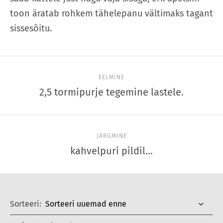
toon äratab rohkem tähelepanu vältimaks tagant
sissesõitu.
EELMINE
2,5 tormipurje tegemine lastele.
JÄRGMINE
kahvelpuri pildil...
Sorteeri: