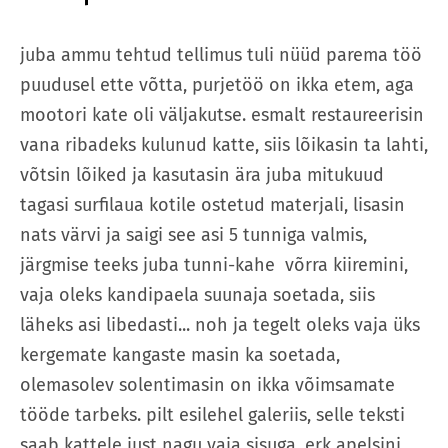
juba ammu tehtud tellimus tuli nüüd parema töö
puudusel ette võtta, purjetöö on ikka etem, aga
mootori kate oli väljakutse. esmalt restaureerisin
vana ribadeks kulunud katte, siis lõikasin ta lahti,
võtsin lõiked ja kasutasin ära juba mitukuud
tagasi surfilaua kotile ostetud materjali, lisasin
nats värvi ja saigi see asi 5 tunniga valmis,
järgmise teeks juba tunni-kahe võrra kiiremini,
vaja oleks kandipaela suunaja soetada, siis
läheks asi libedasti... noh ja tegelt oleks vaja üks
kergemate kangaste masin ka soetada,
olemasolev solentimasin on ikka võimsamate
tööde tarbeks. pilt esilehel galeriis, selle teksti
saab kattele just nagu vaja sisuga, erk apelsini