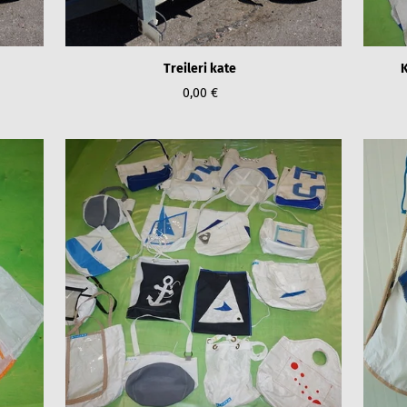
Treileri kate
K
0,00 €