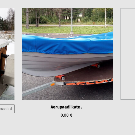
Aerupaadi kate .
 müüdud
0,00 €