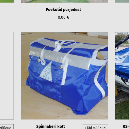
Poekotid purjedest
0,00 €
Spinnakeri kott
RS 
 müüdud
Läbi müüdud