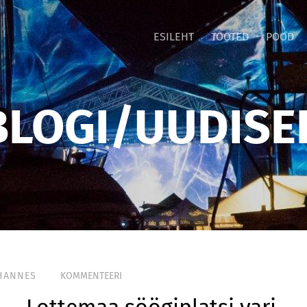
ESILEHT
TOOTED
POOD
BLOGI/UUDISE
HANNES
KOMMENTEERI