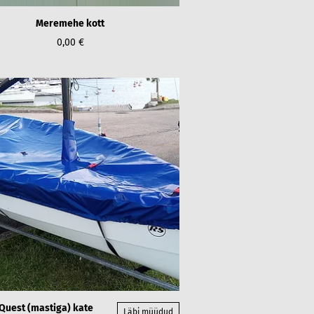
Meremehe kott
0,00 €
Quest (mastiga) kate
Läbi müüdud